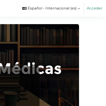
Español - Internacional ‎(es)‎
Acceder
Siguiente
etario/a responsable del
 es la misma.