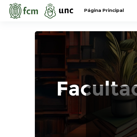
Salta al contenido principal
Página Principal
Anterior
Ante inconvenientes en 
GUARANI
y
A