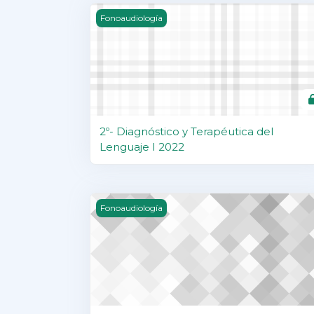
2º- Diagnóstico y Terapéutica del Lenguaj
Fonoaudiología
2º- Diagnóstico y Terapéutica del
Lenguaje I 2022
3º- Audiología 2023
Fonoaudiología