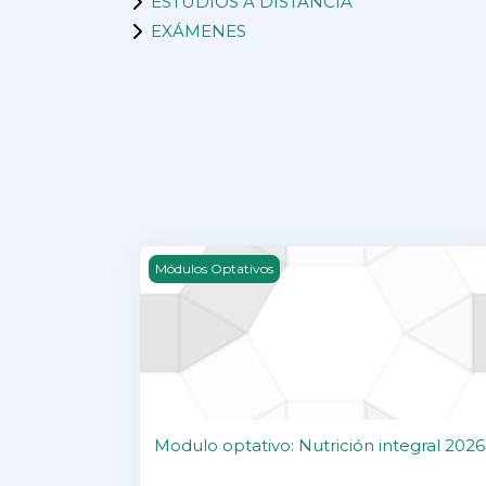
ESTUDIOS A DISTANCIA
EXÁMENES
Modulo optativo: Nutrición integral 2026
Módulos Optativos
Modulo optativo: Nutrición integral 2026