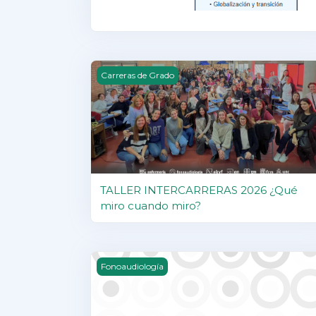
TALLER INTERCARRERAS 2026 ¿Qué miro
Carreras de Grado
TALLER INTERCARRERAS 2026 ¿Qué
miro cuando miro?
1º- Introducción a la Psicología 2021
Fonoaudiología