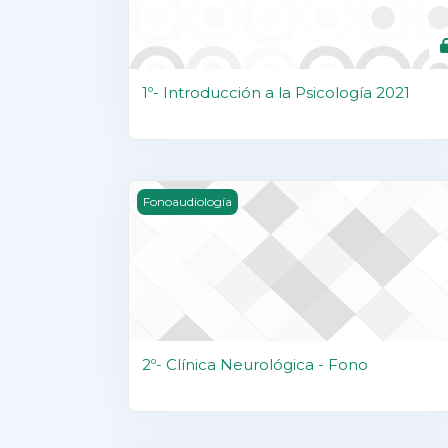
1º- Introducción a la Psicología 2021
2º- Clínica Neurológica - Fono
Fonoaudiología
2º- Clínica Neurológica - Fono