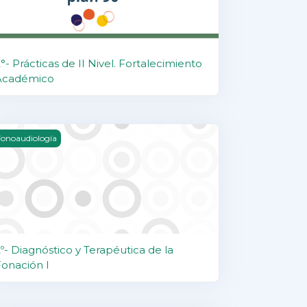
°- Prácticas de II Nivel. Fortalecimiento
Académico
º- Diagnóstico y Terapéutica de la Fonación I
onoaudiología
º- Diagnóstico y Terapéutica de la
Fonación I